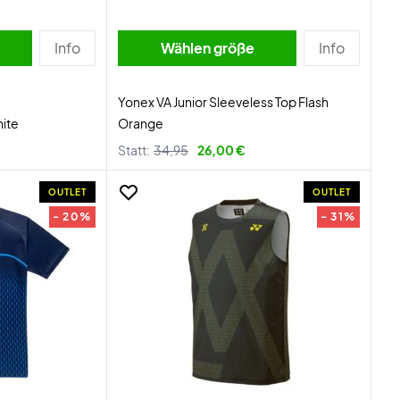
Info
Wählen größe
Info
Yonex VA Junior Sleeveless Top Flash
hite
Orange
Statt:
34,95
26,00 €
OUTLET
OUTLET
- 20%
- 31%