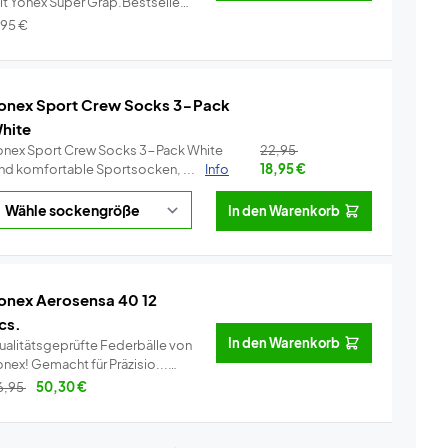
it Yonex Super Grap.Bestseller
..
Info
,95
€
onex Sport Crew Socks 3-Pack
hite
onex Sport Crew Socks 3-Pack White
22,95
ind komfortable Sportsocken, ...
Info
18,95
€
In den Warenkorb
onex Aerosensa 40 12
cs.
In den Warenkorb
ualitätsgeprüfte Federbälle von
Yonex! Gemacht für Präzisio...
Info
6,95
50,30
€