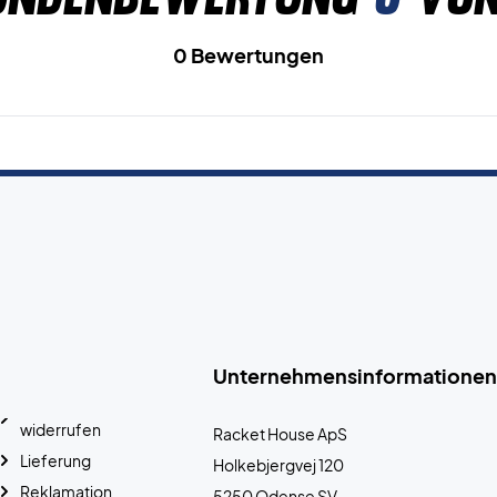
0 Bewertungen
Unternehmensinformationen
widerrufen
Racket House ApS
Lieferung
Holkebjergvej 120
Reklamation
5250 Odense SV