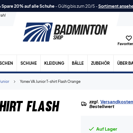
 Spare 20% auf alle Schuhe
-
Gültig bis zum 20/5
-
Sortiment anseh
ahl
Favoriten
ASCHEN
SCHUHE
KLEIDUNG
BÄLLE
ZUBEHÖR
ÜBER B
Junior
Yonex VA Junior T-shirt Flash Orange
hirt Flash
zzgl.
Versandkoste
Bestellwert
Auf Lager