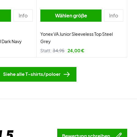
Info
Wählen größe
Info
Yonex VA Junior Sleeveless Top Steel
1J Dark Navy
Grey
Statt:
34,95
24,00 €
Siehe alle T-shirts/poloer
 5
Bewertung schreiben