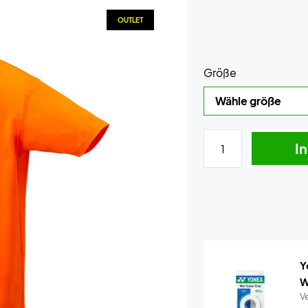
OUTLET
Größe
I
Y
W
Ve