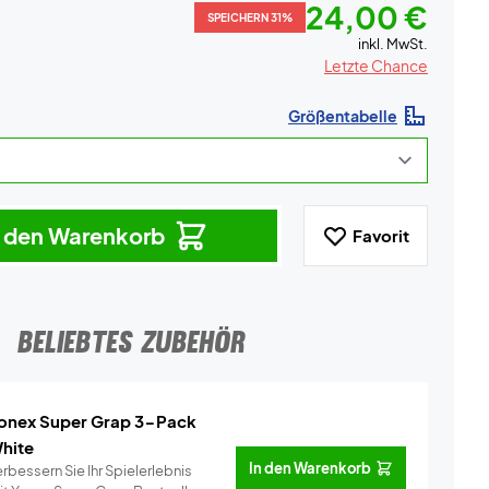
24,00 €
SPEICHERN 31%
inkl. MwSt.
Letzte Chance
Größentabelle
n den Warenkorb
Favorit
BELIEBTES ZUBEHÖR
onex Super Grap 3-Pack
hite
In den Warenkorb
rbessern Sie Ihr Spielerlebnis