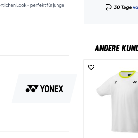
rtlichen Look – perfekt für junge
30 Tage
vo
ANDERE KUN