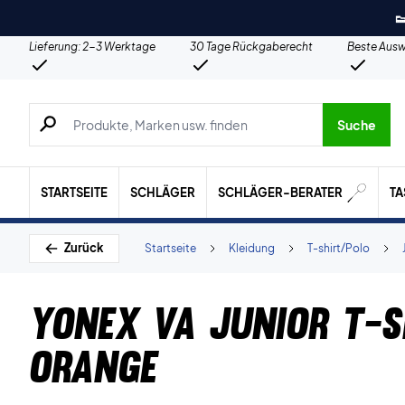

Lieferung: 2-3 Werktage
30 Tage Rückgaberecht
Beste Ausw
Suche nach Produkten, Marken usw.
Suche
STARTSEITE
SCHLÄGER
SCHLÄGER-BERATER
T
Zurück
Startseite
Kleidung
T-shirt/Polo
Yonex VA Junior T-s
Orange