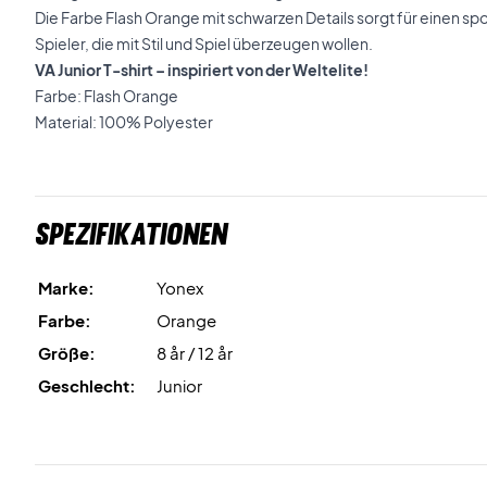
Die Farbe Flash Orange mit schwarzen Details sorgt für einen spo
Spieler, die mit Stil und Spiel überzeugen wollen.
VA Junior T-shirt – inspiriert von der Weltelite!
Farbe: Flash Orange
Material: 100% Polyester
Spezifikationen
Marke:
Yonex
Farbe:
Orange
Größe:
8 år / 12 år
Geschlecht:
Junior