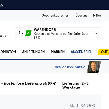
en
Geschenkgutschein
Über uns
Hilfe?
WARENKORB
0
Kostenloser Versand bei Einkäufen über
 (
0
)
99 €
ADMINTON
ANLEITUNGEN
MARKEN
AUSSENSPIEL
OUTL
Brauchst du Hilfe?
n
– kostenlose Lieferung ab 99 €
Lieferung: 2-3
Werktage
Statt:
34,95 €