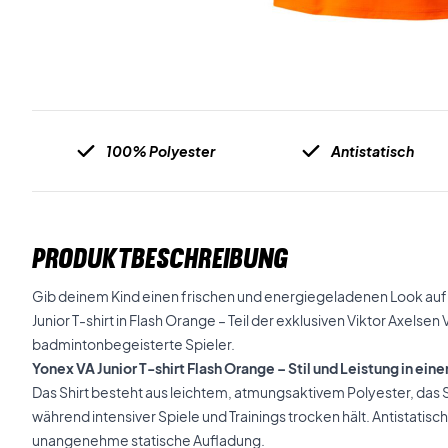
100% Polyester
Antistatisch
PRODUKTBESCHREIBUNG
Gib deinem Kind einen frischen und energiegeladenen Look au
Junior T-shirt in Flash Orange – Teil der exklusiven Viktor Axelsen
badmintonbegeisterte Spieler.
Yonex VA Junior T-shirt Flash Orange – Stil und Leistung in ein
Das Shirt besteht aus leichtem, atmungsaktivem Polyester, das 
während intensiver Spiele und Trainings trocken hält. Antistatisc
unangenehme statische Aufladung.