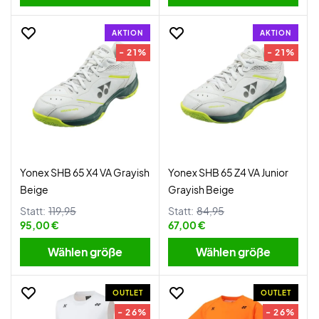
AKTION
AKTION
- 21%
- 21%
Yonex SHB 65 X4 VA Grayish
Yonex SHB 65 Z4 VA Junior
Beige
Grayish Beige
Statt:
119,95
Statt:
84,95
95,00 €
67,00 €
Wählen größe
Wählen größe
OUTLET
OUTLET
- 26%
- 26%