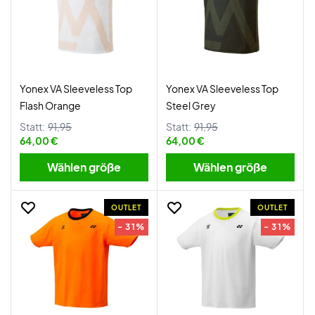
Yonex VA Sleeveless Top
Yonex VA Sleeveless Top
Flash Orange
Steel Grey
Statt:
91,95
Statt:
91,95
64,00 €
64,00 €
Wählen größe
Wählen größe
OUTLET
OUTLET
- 31%
- 31%