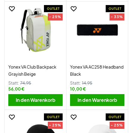
OUTLET
OUTLET
- 25%
- 33%
Yonex VA Club Backpack
Yonex VA AC258 Headband
Grayish Beige
Black
Statt:
74,95
Statt:
14,95
56,00 €
10,00 €
In den Warenkorb
In den Warenkorb
OUTLET
OUTLET
- 25%
- 25%