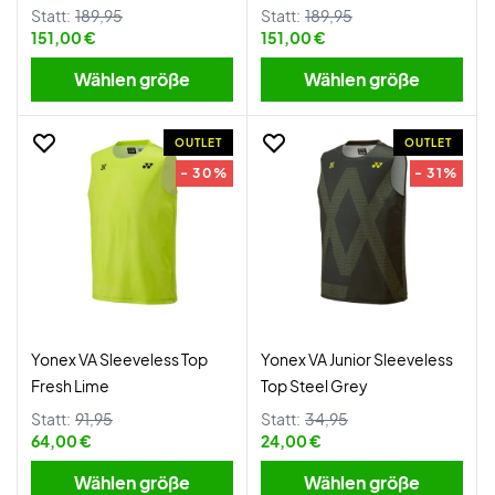
Statt:
189,95
Statt:
189,95
151,00 €
151,00 €
Wählen größe
Wählen größe
OUTLET
OUTLET
- 30%
- 31%
Yonex VA Sleeveless Top
Yonex VA Junior Sleeveless
Fresh Lime
Top Steel Grey
Statt:
91,95
Statt:
34,95
64,00 €
24,00 €
Wählen größe
Wählen größe