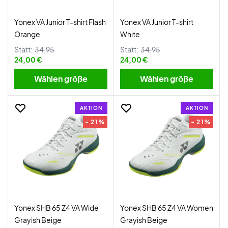
Yonex VA Junior T-shirt Flash
Yonex VA Junior T-shirt
Orange
White
Statt:
34,95
Statt:
34,95
24,00 €
24,00 €
Wählen größe
Wählen größe
AKTION
AKTION
- 21%
- 21%
Yonex SHB 65 Z4 VA Wide
Yonex SHB 65 Z4 VA Women
Grayish Beige
Grayish Beige