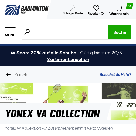
0
Schläger Guide
Warenkorb
Favoriten (
0
)
Suche nach Produkten, Marken usw.
Suche
MENÜ
👟 Spare 20% auf alle Schuhe
-
Gültig bis zum 20/5
-
Sortiment ansehen
Zurück
Brauchst du Hilfe?
Yonex VA Collection
Yonex VA Kollektion – in Zusammenarbeit mit Viktor Axelsen