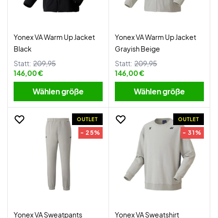
Yonex VA Warm Up Jacket
Yonex VA Warm Up Jacket
Black
Grayish Beige
Statt:
209,95
Statt:
209,95
146,00 €
146,00 €
Wählen größe
Wählen größe
OUTLET
OUTLET
- 25%
- 31%
Yonex VA Sweatpants
Yonex VA Sweatshirt