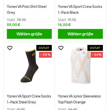
Yonex VA Polo Shirt Steel
Yonex VA Sport Crew Socks
Grey
1-Pack Black
Statt:
78,95
Statt:
19,95
59,00 €
14,00 €
Wählen größe
Wählen größe
OUTLET
OUTLET
- 30%
- 26%
Yonex VA Sport Crew Socks
Yonex VA Junior Sleeveless
1-Pack Steel Grey
Top Flash Orange
Statt:
19,95
Statt:
34,95