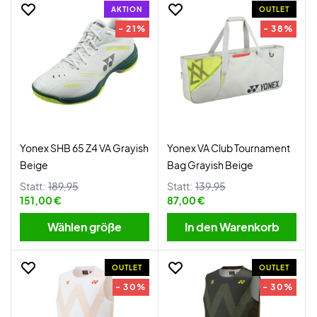
AKTION
OUTLET
- 21%
- 38%
Yonex SHB 65 Z4 VA Grayish
Yonex VA Club Tournament
Beige
Bag Grayish Beige
Statt:
189,95
Statt:
139,95
151,00 €
87,00 €
Wählen größe
In den Warenkorb
OUTLET
OUTLET
- 30%
- 30%