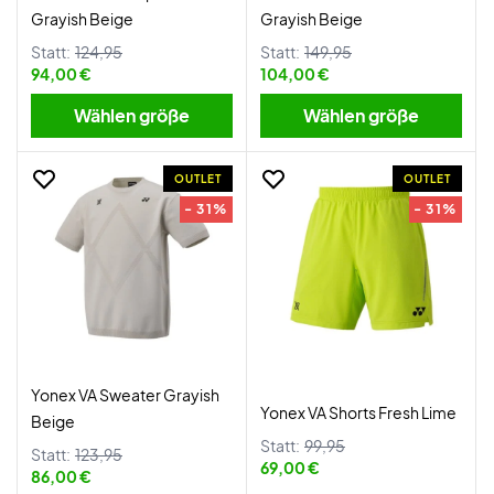
Grayish Beige
Grayish Beige
Statt:
124,95
Statt:
149,95
94,00 €
104,00 €
Wählen größe
Wählen größe
OUTLET
OUTLET
- 31%
- 31%
Yonex VA Sweater Grayish
Yonex VA Shorts Fresh Lime
Beige
Statt:
99,95
Statt:
123,95
69,00 €
86,00 €