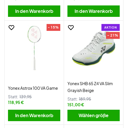
In den Warenkorb
In den Warenkorb
- 15%
AKTION
- 21%
Yonex SHB 65 Z4 VA Slim
Yonex Astrox 100 VA Game
Grayish Beige
Statt:
139,95
Statt:
189,95
118,95 €
151,00 €
In den Warenkorb
Wählen größe