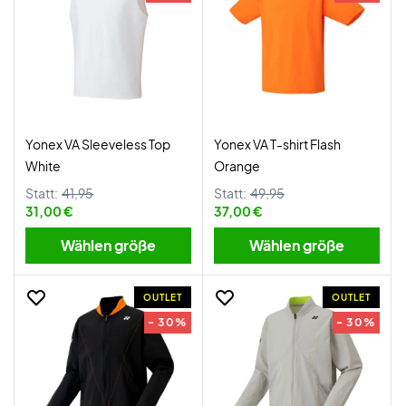
Yonex VA Sleeveless Top
Yonex VA T-shirt Flash
White
Orange
Statt:
41,95
Statt:
49,95
31,00 €
37,00 €
Wählen größe
Wählen größe
OUTLET
OUTLET
- 30%
- 30%