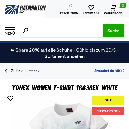
0
Schläger Guide
Warenkorb
Favoriten (
0
)
Suche nach Produkten, Marken usw.
Suche
MENÜ
👟 Spare 20% auf alle Schuhe
-
Gültig bis zum 20/5
-
Sortiment ansehen
|
Brauchst du Hilfe?
Zurück
Yonex
Yonex Women T-shirt 16636EX White
SALE
SALE
SPEICHERN 38%
SPEICHERN 38%