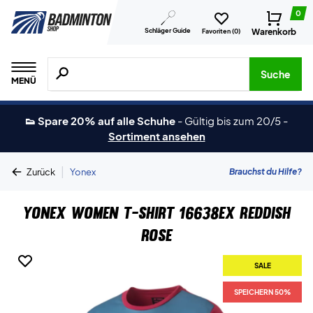
0
Schläger Guide
Warenkorb
Favoriten (
0
)
Suche nach Produkten, Marken usw.
Suche
MENÜ
👟 Spare 20% auf alle Schuhe
-
Gültig bis zum 20/5
-
Sortiment ansehen
|
Brauchst du Hilfe?
Zurück
Yonex
Yonex Women T-Shirt 16638EX Reddish
Rose
SALE
SPEICHERN 50%