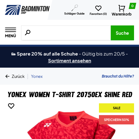
0
Schläger Guide
Warenkorb
Favoriten (
0
)
Suche nach Produkten, Marken usw.
Suche
MENÜ
👟 Spare 20% auf alle Schuhe
-
Gültig bis zum 20/5
-
Sortiment ansehen
|
Brauchst du Hilfe?
Zurück
Yonex
Yonex Women T-shirt 20750EX Shine Red
SALE
SALE
SPEICHERN 50%
SPEICHERN 50%