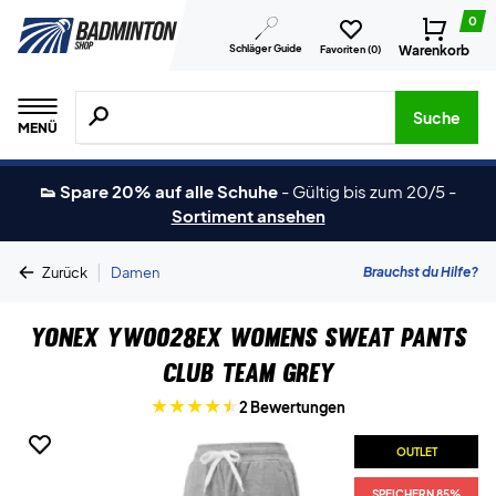
0
Schläger Guide
Warenkorb
Favoriten (
0
)
Suche nach Produkten, Marken usw.
Suche
MENÜ
👟 Spare 20% auf alle Schuhe
-
Gültig bis zum 20/5
-
Sortiment ansehen
|
Brauchst du Hilfe?
Zurück
Damen
Yonex YW0028EX Womens Sweat Pants
Club Team Grey
2 Bewertungen
OUTLET
SPEICHERN 85%