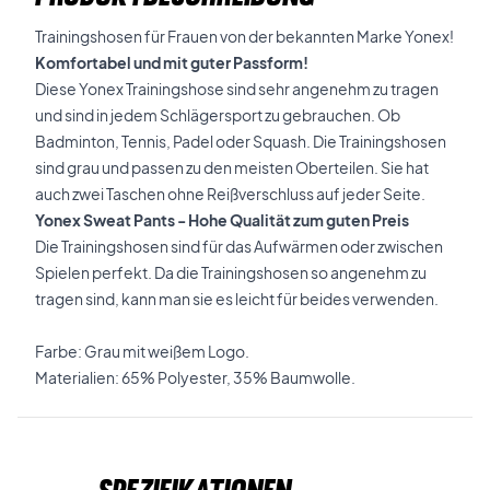
Trainingshosen für Frauen von der bekannten Marke Yonex!
Komfortabel und mit guter Passform!
Diese Yonex Trainingshose sind sehr angenehm zu tragen
und sind in jedem Schlägersport zu gebrauchen. Ob
Badminton, Tennis, Padel oder Squash. Die Trainingshosen
sind grau und passen zu den meisten Oberteilen. Sie hat
auch zwei Taschen ohne Reißverschluss auf jeder Seite.
Yonex Sweat Pants - Hohe Qualität zum guten Preis
Die Trainingshosen sind für das Aufwärmen oder zwischen
Spielen perfekt. Da die Trainingshosen so angenehm zu
tragen sind, kann man sie es leicht für beides verwenden.
Farbe: Grau mit weißem Logo.
Materialien: 65% Polyester, 35% Baumwolle.