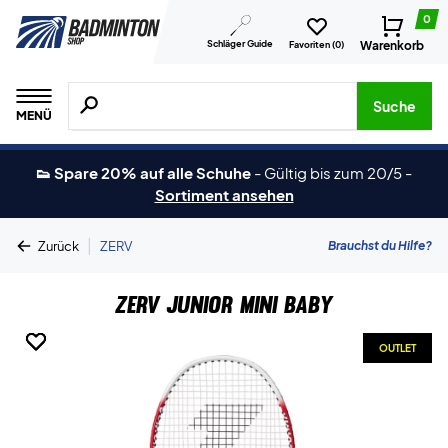
0
Schläger Guide
Warenkorb
Favoriten (
0
)
Suche nach Produkten, Marken usw.
Suche
MENÜ
👟 Spare 20% auf alle Schuhe
-
Gültig bis zum 20/5
-
Sortiment ansehen
|
Brauchst du Hilfe?
Zurück
ZERV
ZERV Junior Mini Baby
OUTLET
OUTLET
OUTLET
OUTLET