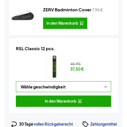
ZERV Badminton Cover
7,95
€
In den Warenkorb
RSL Classic 12 pcs.
46,95
37,50
€
In den Warenkorb
30 Tage
volles Rückgaberecht
Zahlungsmittel