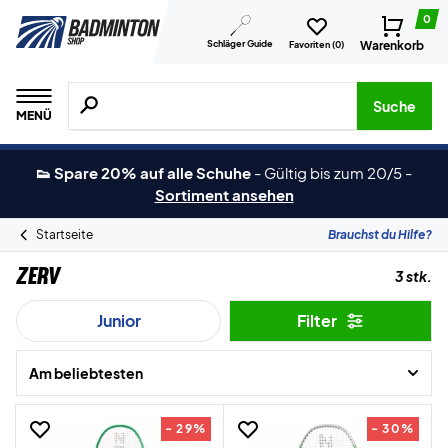
0
Schläger Guide
Warenkorb
Favoriten (
0
)
Suche nach Produkten, Marken usw.
Suche
MENÜ
👟 Spare 20% auf alle Schuhe
-
Gültig bis zum 20/5
-
Sortiment ansehen
Startseite
Brauchst du Hilfe?
ZERV
3 stk.
Junior
Filter
Am beliebtesten
- 29%
- 30%