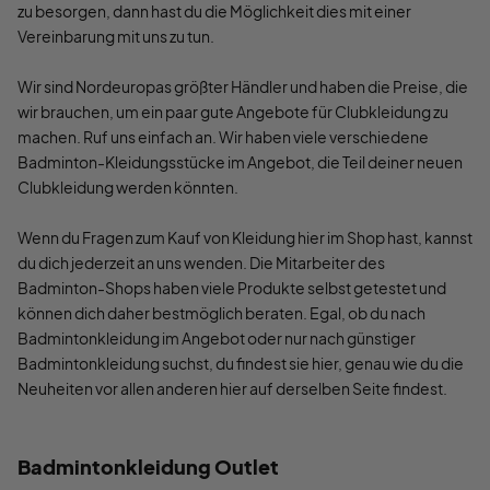
zu besorgen, dann hast du die Möglichkeit dies mit einer
Vereinbarung mit uns zu tun.
Wir sind Nordeuropas größter Händler und haben die Preise, die
wir brauchen, um ein paar gute Angebote für Clubkleidung zu
machen. Ruf uns einfach an. Wir haben viele verschiedene
Badminton-Kleidungsstücke im Angebot, die Teil deiner neuen
Clubkleidung werden könnten.
Wenn du Fragen zum Kauf von Kleidung hier im Shop hast, kannst
du dich jederzeit an uns wenden. Die Mitarbeiter des
Badminton-Shops haben viele Produkte selbst getestet und
können dich daher bestmöglich beraten. Egal, ob du nach
Badmintonkleidung im Angebot oder nur nach günstiger
Badmintonkleidung suchst, du findest sie hier, genau wie du die
Neuheiten vor allen anderen hier auf derselben Seite findest.
Badmintonkleidung Outlet