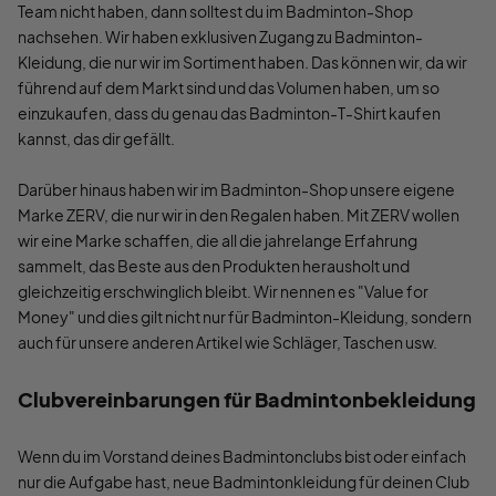
Team nicht haben, dann solltest du im Badminton-Shop
nachsehen. Wir haben exklusiven Zugang zu Badminton-
Kleidung, die nur wir im Sortiment haben. Das können wir, da wir
führend auf dem Markt sind und das Volumen haben, um so
einzukaufen, dass du genau das Badminton-T-Shirt kaufen
kannst, das dir gefällt.
Darüber hinaus haben wir im Badminton-Shop unsere eigene
Marke ZERV, die nur wir in den Regalen haben. Mit ZERV wollen
wir eine Marke schaffen, die all die jahrelange Erfahrung
sammelt, das Beste aus den Produkten herausholt und
gleichzeitig erschwinglich bleibt. Wir nennen es "Value for
Money" und dies gilt nicht nur für Badminton-Kleidung, sondern
auch für unsere anderen Artikel wie Schläger, Taschen usw.
Clubvereinbarungen für Badmintonbekleidung
Wenn du im Vorstand deines Badmintonclubs bist oder einfach
nur die Aufgabe hast, neue Badmintonkleidung für deinen Club