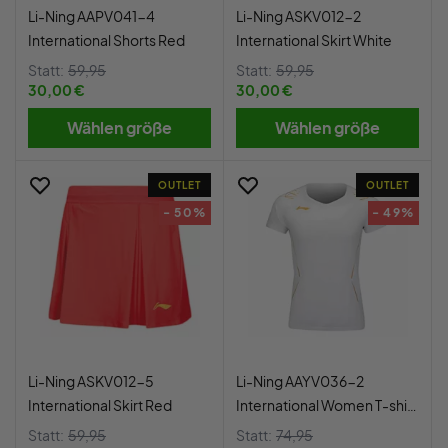
Li-Ning AAPV041-4
Li-Ning ASKV012-2
International Shorts Red
International Skirt White
Statt:
59,95
Statt:
59,95
30,00 €
30,00 €
Wählen größe
Wählen größe
OUTLET
OUTLET
- 50%
- 49%
Li-Ning ASKV012-5
Li-Ning AAYV036-2
International Skirt Red
International Women T-shirt
White
Statt:
59,95
Statt:
74,95