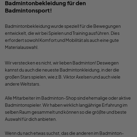
Badmintonbekleidung für den
Badmintonsport!
Badmintonbekleidung wurde speziell für die Bewegungen
entwickelt, die wir bei Spielen und Training ausführen. Dies
erfordert sowohl Komfort und Mobilität als auch eine gute
Materialauswahl.
Wir verstecken es nicht, wir lieben Badminton! Deswegen
kannst du auch die neueste Badmintonkleidung, in der die
großen Stars spielen, wie z.B. Viktor Axelsen und auch viele
andere Weltstars.
Alle Mitarbeiter im Badminton-Shop sind ehemalige oder aktive
Badmintonspieler. Wir haben wirklich langjährige Erfahrung im
selben Raum gesammelt und können so die größte und beste
Auswahl für dich anbieten.
Wenn du nach etwas suchst, das die anderen im Badminton-