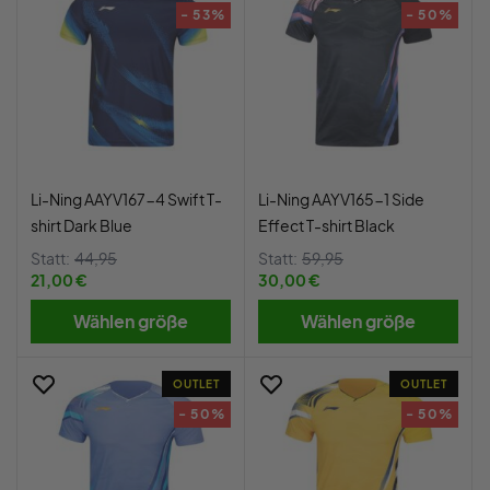
- 53%
- 50%
Li-Ning AAYV167-4 Swift T-
Li-Ning AAYV165-1 Side
shirt Dark Blue
Effect T-shirt Black
Statt:
44,95
Statt:
59,95
21,00 €
30,00 €
Wählen größe
Wählen größe
OUTLET
OUTLET
- 50%
- 50%