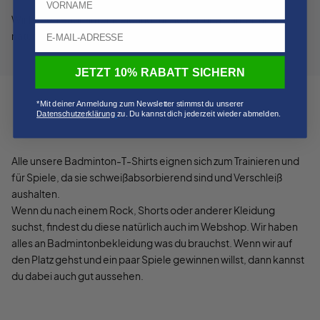
Wir haben Badmintonkleidung für Herren und Damen und
natürlich auch fantastische Kleidung für Kinder.
JETZT 10% RABATT SICHERN
*Mit deiner Anmeldung zum Newsletter stimmst du unserer
Datenschutzerklärung
​
zu. Du kannst dich jederzeit wieder abmelden.
Alle unsere Badminton-T-Shirts eignen sich zum Trainieren und
für Spiele, da sie schweißabsorbierend sind und Verschleiß
aushalten.
Wenn du nach einem Rock, Shorts oder anderer Kleidung
suchst, findest du diese natürlich auch im Webshop. Wir haben
alles an Badmintonbekleidung was du brauchst. Wenn wir auf
den Platz gehst und ein paar Spiele gewinnen willst, dann kannst
du dabei auch gut aussehen.