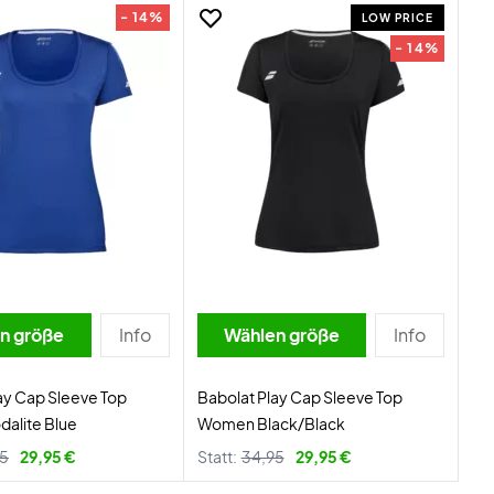
- 14%
LOW PRICE
- 14%
n größe
Info
Wählen größe
Info
ay Cap Sleeve Top
Babolat Play Cap Sleeve Top
alite Blue
Women Black/Black
95
29,95 €
Statt:
34,95
29,95 €