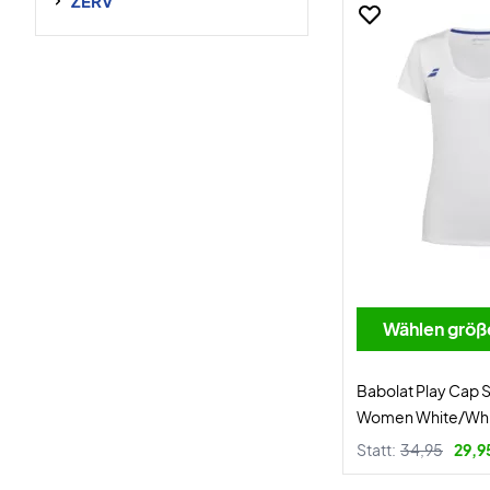
ZERV
Wählen größ
Babolat Play Cap 
Women White/Whi
Statt:
34,95
29,9