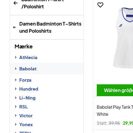
/Poloshirt
Damen Badminton T-Shirts
und Poloshirts
Mærke
Athlecia
Babolat
Forza
Hundred
Wählen größ
Li-Ning
RSL
Babolat Play Tan
White
Victor
Statt:
39,95
29,9
Yonex