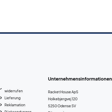
Unternehmensinformationen
widerrufen
Racket House ApS
Lieferung
Holkebjergvej 120
Reklamation
5250 Odense SV
Rücksendungen