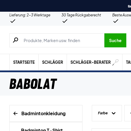

Lieferung: 2-3 Werktage
30 Tage Rückgaberecht
Beste Ausw
Suche nach Produkten, Marken usw.
Suche
STARTSEITE
SCHLÄGER
SCHLÄGER-BERATER
T
Babolat
Badmintonkleidung
Farbe
Badminton T-Shirt