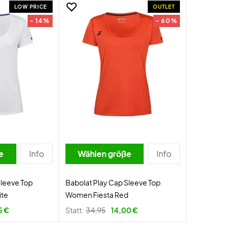
LOW PRICE
OUTLET
- 14%
- 60%
e
Info
Wählen größe
Info
Sleeve Top
Babolat Play Cap Sleeve Top
te
Women Fiesta Red
5 €
Statt:
34,95
14,00 €