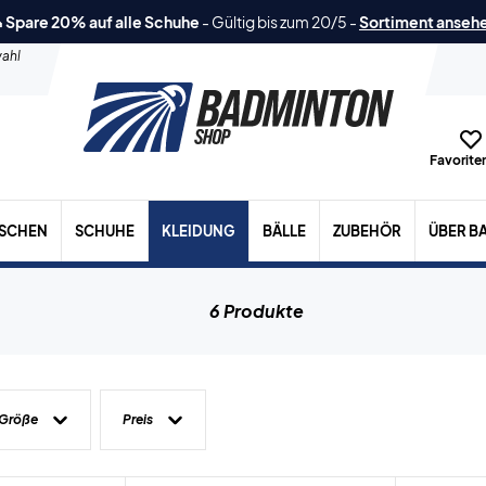
 Spare 20% auf alle Schuhe
-
Gültig bis zum 20/5
-
Sortiment anseh
ahl
Favoriten
ASCHEN
SCHUHE
KLEIDUNG
BÄLLE
ZUBEHÖR
ÜBER B
6 Produkte
Größe
Preis