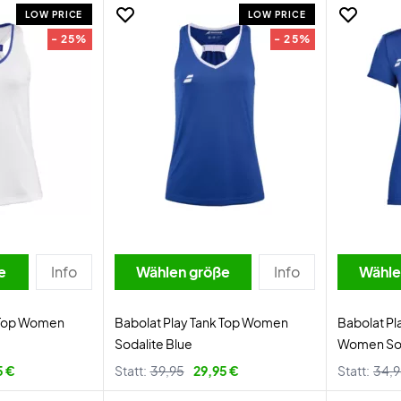
LOW PRICE
LOW PRICE
- 25%
- 25%
e
Info
Wählen größe
Info
Wähle
k Top Women
Babolat Play Tank Top Women
Babolat Pl
Sodalite Blue
Women Sod
5 €
Statt:
39,95
29,95 €
Statt:
34,