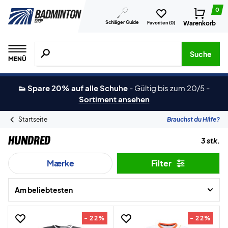
0
Schläger Guide
Warenkorb
Favoriten (
0
)
Suche nach Produkten, Marken usw.
Suche
MENÜ
👟 Spare 20% auf alle Schuhe
-
Gültig bis zum 20/5
-
Sortiment ansehen
Startseite
Brauchst du Hilfe?
Hundred
3 stk.
Mærke
Filter
Am beliebtesten
- 22%
- 22%