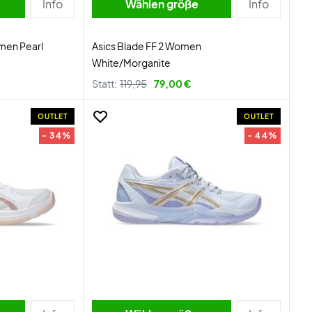
Info
Wählen größe
Info
men Pearl
Asics Blade FF 2 Women
White/Morganite
Statt:
119,95
79,00 €
OUTLET
OUTLET
- 34%
- 44%