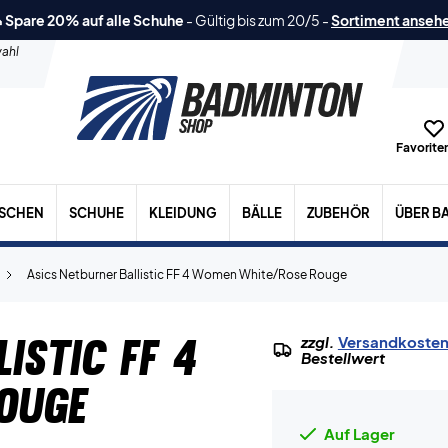
 Spare 20% auf alle Schuhe
-
Gültig bis zum 20/5
-
Sortiment anseh
ahl
Favoriten
ASCHEN
SCHUHE
KLEIDUNG
BÄLLE
ZUBEHÖR
ÜBER B
Asics Netburner Ballistic FF 4 Women White/Rose Rouge
istic FF 4
zzgl.
Versandkoste
Bestellwert
ouge
Auf Lager