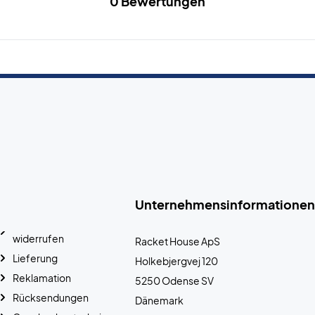
0 Bewertungen
Unternehmensinformationen
widerrufen
Racket House ApS
Lieferung
Holkebjergvej 120
Reklamation
5250 Odense SV
Rücksendungen
Dänemark