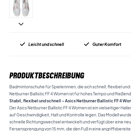
Leicht und schnell
Guter Komfort
PRODUKTBESCHREIBUNG
Badmintonschuhe für Spielerinnen, die sich schnell, flexibel und
Netburner Ballistic FF 4 Women ist für hohes Tempo und fließe
Stabil, flexibel und schnell – Asics Netburner Ballistic FF 4
Der Asics Netburner Ballistic FF 4 Women ist ein vielseitiger Hall
auf Geschwindigkeit, Halt und Kontrolle legen. Das Modell wur
schnelle Richtungswechsel entwickelt und verfügt über eine ne
Fersensprengung von 15 mm, die den Fuß in eine angriffsbereite 