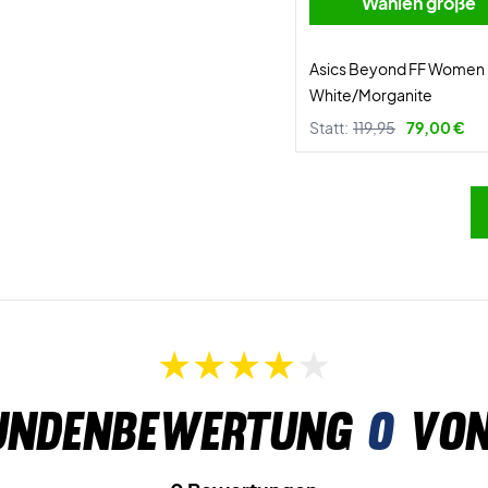
Wählen größe
Asics Beyond FF Women
White/Morganite
Statt:
119,95
79,00 €
undenbewertung
0
von