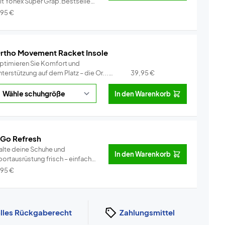
it Yonex Super Grap.Bestseller
..
Info
,95
€
rtho Movement Racket Insole
ptimieren Sie Komfort und
terstützung auf dem Platz – die Or...
39,95
€
Info
In den Warenkorb
 Go Refresh
alte deine Schuhe und
In den Warenkorb
portausrüstung frisch – einfach
d eff...
Info
,95
€
lles Rückgaberecht
Zahlungsmittel