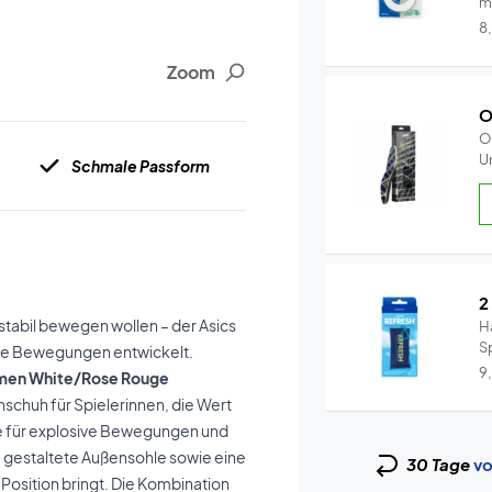
m
Y.
8
Zoom
O
O
Un
Schmale Passform
2
 stabil bewegen wollen – der Asics
H
S
nde Bewegungen entwickelt.
un
9
 Women White/Rose Rouge
enschuh für Spielerinnen, die Wert
de für explosive Bewegungen und
u gestaltete Außensohle sowie eine
30 Tage
vo
Position bringt. Die Kombination