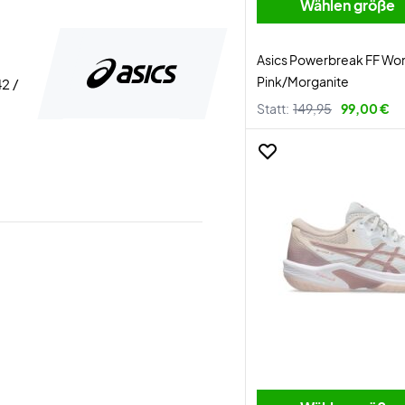
Wählen größe
Asics Powerbreak FF Wo
Pink/Morganite
42 /
Statt:
149,95
99,00 €