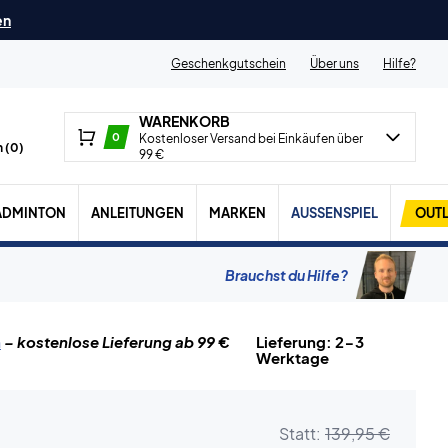
en
Geschenkgutschein
Über uns
Hilfe?
WARENKORB
0
Kostenloser Versand bei Einkäufen über
 (
0
)
99 €
ADMINTON
ANLEITUNGEN
MARKEN
AUSSENSPIEL
OUTL
Brauchst du Hilfe?
n
– kostenlose Lieferung ab 99 €
Lieferung: 2-3
Werktage
Statt:
139,95 €