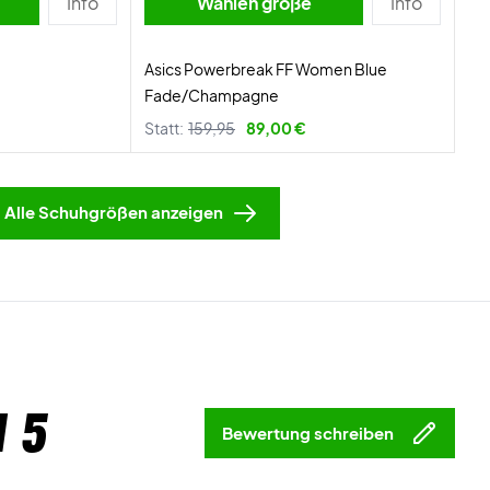
Info
Wählen größe
Info
Asics Powerbreak FF Women Blue
Fade/Champagne
Statt:
159,95
89,00 €
Alle Schuhgrößen anzeigen
 5
Bewertung schreiben