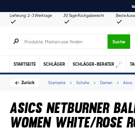

Lieferung: 2-3 Werktage
30 Tage Rückgaberecht
Beste Ausw
Suche nach Produkten, Marken usw.
Suche
STARTSEITE
SCHLÄGER
SCHLÄGER-BERATER
T
Zurück
Startseite
Schuhe
Damen
Asics
Asics Netburner Ball
Women White/Rose R