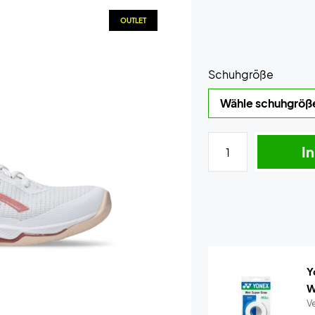
OUTLET
Schuhgröße
I
Y
W
Ve