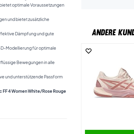
e bietet optimale Voraussetzungen
gen und bietet zusätzliche
ANDERE KUN
 effektive Dämpfung und gute
 3D-Modellierung für optimale
r flüssige Bewegungen in alle
tive und unterstützende Passform
istic FF 4 Women White/Rose Rouge