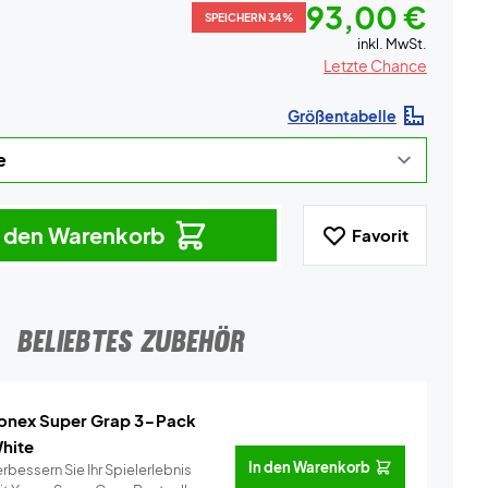
93,00 €
SPEICHERN 34%
inkl. MwSt.
Letzte Chance
Größentabelle
n den Warenkorb
Favorit
BELIEBTES ZUBEHÖR
onex Super Grap 3-Pack
hite
In den Warenkorb
rbessern Sie Ihr Spielerlebnis