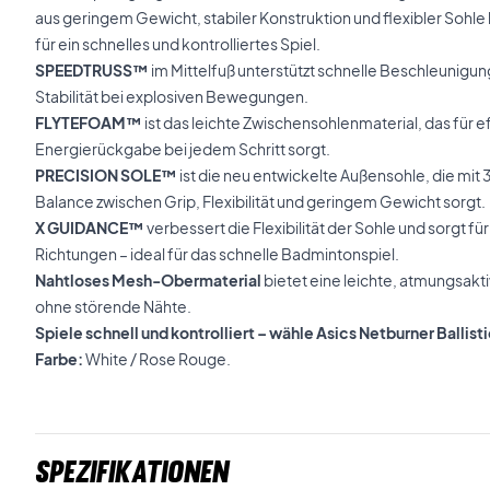
aus geringem Gewicht, stabiler Konstruktion und flexibler Sohl
für ein schnelles und kontrolliertes Spiel.
SPEEDTRUSS™
im Mittelfuß unterstützt schnelle Beschleunigun
Stabilität bei explosiven Bewegungen.
FLYTEFOAM™
ist das leichte Zwischensohlenmaterial, das für
Energierückgabe bei jedem Schritt sorgt.
PRECISION SOLE™
ist die neu entwickelte Außensohle, die mit
Balance zwischen Grip, Flexibilität und geringem Gewicht sorgt.
X GUIDANCE™
verbessert die Flexibilität der Sohle und sorgt fü
Richtungen – ideal für das schnelle Badmintonspiel.
Nahtloses Mesh-Obermaterial
bietet eine leichte, atmungsak
ohne störende Nähte.
Spiele schnell und kontrolliert – wähle Asics Netburner Ball
Farbe:
White / Rose Rouge.
Spezifikationen