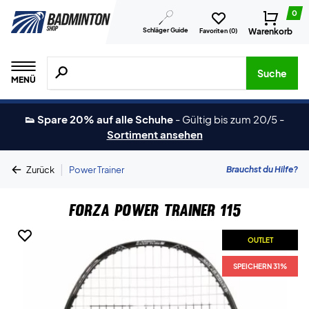
0
Schläger Guide
Warenkorb
Favoriten (
0
)
Suche nach Produkten, Marken usw.
Suche
MENÜ
👟 Spare 20% auf alle Schuhe
-
Gültig bis zum 20/5
-
Sortiment ansehen
|
Brauchst du Hilfe?
Zurück
Power Trainer
Forza Power Trainer 115
OUTLET
SPEICHERN 31%