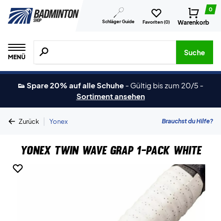
0
Schläger Guide
Warenkorb
Favoriten (
0
)
Suche nach Produkten, Marken usw.
Suche
MENÜ
👟 Spare 20% auf alle Schuhe
-
Gültig bis zum 20/5
-
Sortiment ansehen
|
Brauchst du Hilfe?
Zurück
Yonex
Yonex Twin Wave Grap 1-Pack White