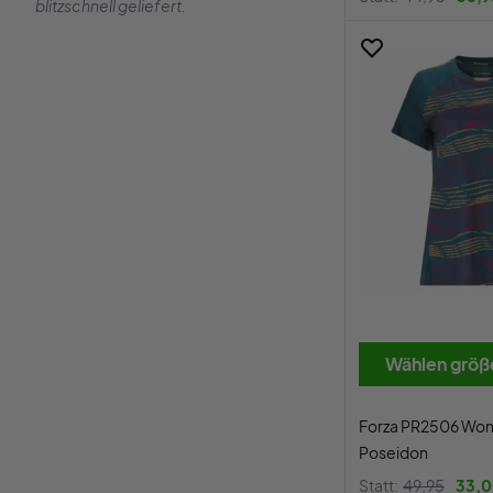
blitzschnell geliefert.
Wählen größ
Forza PR2506 Wom
Poseidon
Statt:
49,95
33,0