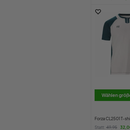
Wählen größ
Forza CL2501 T-shi
Statt:
49,95
32,0