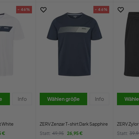
- 46%
- 46%
e
Info
Wählen größe
Info
Wähle
t White
ZERV Zenzar T-shirt Dark Sapphire
ZERV Zylor
5 €
Statt:
49,95
26,95 €
Statt:
39,9