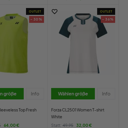
OUTLET
OUTLET
- 30%
- 36%
n größe
Info
Wählen größe
Info
leeveless Top Fresh
Forza CL2501 Women T-shirt
White
5
64,00 €
Statt:
49,95
32,00 €