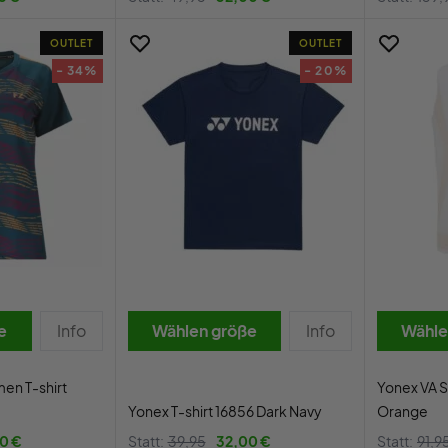
OUTLET
OUTLET
- 34%
- 20%
e
Info
Wählen größe
Info
Wähle
en T-shirt
Yonex VA S
Yonex T-shirt 16856 Dark Navy
Orange
0 €
Statt:
39,95
32,00 €
Statt:
91,9