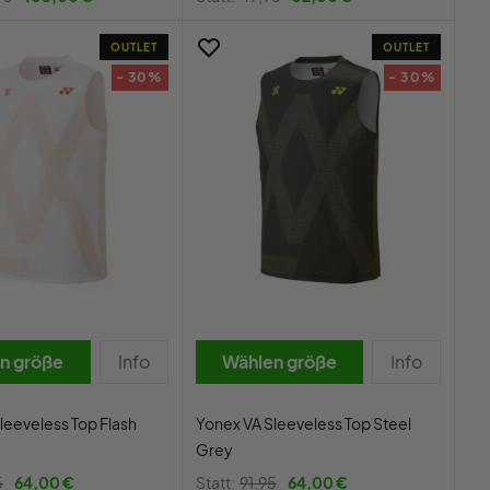
OUTLET
OUTLET
- 30%
- 30%
n größe
Info
Wählen größe
Info
leeveless Top Flash
Yonex VA Sleeveless Top Steel
Grey
5
64,00 €
Statt:
91,95
64,00 €