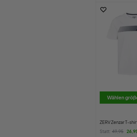
Wählen größ
ZERV Zenzar T-shir
Statt:
49,95
26,9