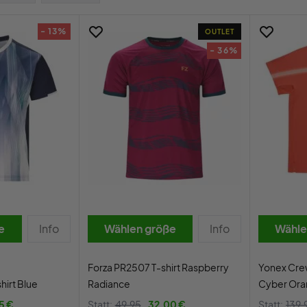
- 13%
OUTLET
- 36%
e
Info
Wählen größe
Info
Wähle
Forza PR2507 T-shirt Raspberry
Yonex Crew
hirt Blue
Radiance
Cyber Or
5 €
Statt:
49,95
32,00 €
Statt:
139,