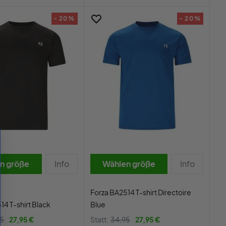
- 20%
- 20%
n größe
Info
Wählen größe
Info
Forza BA2514 T-shirt Directoire
14 T-shirt Black
Blue
95
27,95 €
Statt:
34,95
27,95 €